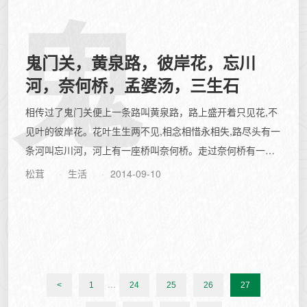
鬼
鬼门关，黄泉路，彼岸花，忘川
河，奈何桥，孟婆汤，三生石
相传过了鬼门关便上一条路叫黄泉路，路上盛开着只见花,不
见叶的彼岸花。花叶生生两不见,相念相惜永相失,路尽头有一
条河叫忘川河，河上有一座桥叫奈何桥。走过奈何桥有一个
土台叫望乡台。望乡台边有个亭子叫...
松茸
生活
2014-09-10
...
<
1
24
25
26
27