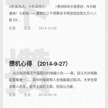
卡
U秒英伟达，卡秒英特尔！ //黑AMDA卡音质好，N卡网
速快！七彩虹——凄惨红三千预算进卡吧加钱加到九万八八
核 E5 ...
松茸
生活
2014-10-02
攒
攒机心得 （2014-9-27）
从小就对电子产品感兴的电脑小白——我，自认为对电脑
配置略懂一二，高中时候曾帮人去电脑城过招JS，大学也常
去帮人选本，说不上阅机无数，但自认为能...
松茸
生活
2014-09-16