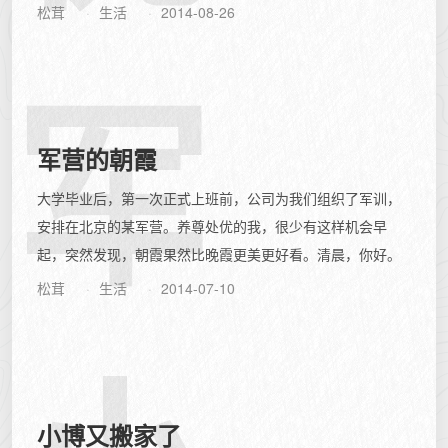
趟客车在这里停靠，不慌不忙地运送着旅客...
松茸
生活
2014-08-26
军
军营的朝霞
大学毕业后，第一次正式上班前，公司为我们组织了军训，
安排在北京的某军营。养尊处优的我，很少有这样机会早
起，突然发现，朝霞果然比晚霞更美更好看。清晨，你好。
松茸
生活
2014-07-10
小博又搬家了