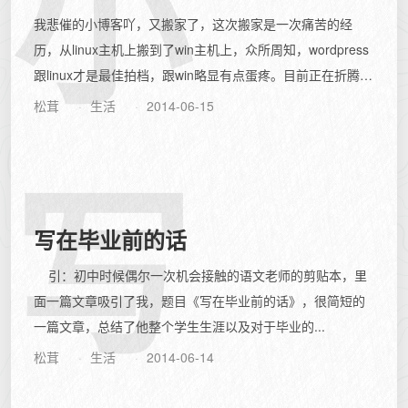
小
我悲催的小博客吖，又搬家了，这次搬家是一次痛苦的经
历，从linux主机上搬到了win主机上，众所周知，wordpress
跟linux才是最佳拍档，跟win略显有点蛋疼。目前正在折腾固
定链接，通过...
松茸
生活
2014-06-15
写
写在毕业前的话
引：初中时候偶尔一次机会接触的语文老师的剪贴本，里
面一篇文章吸引了我，题目《写在毕业前的话》，很简短的
一篇文章，总结了他整个学生生涯以及对于毕业的...
松茸
生活
2014-06-14