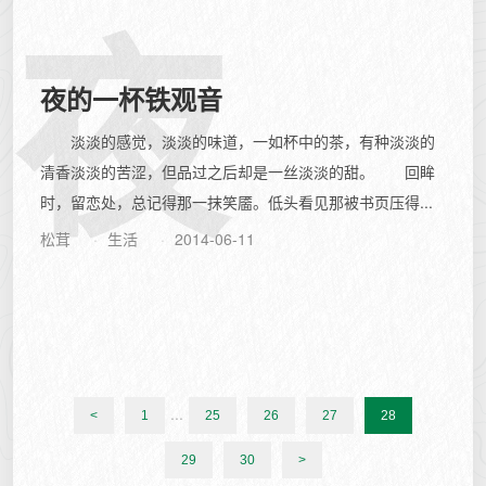
夜
夜的一杯铁观音
淡淡的感觉，淡淡的味道，一如杯中的茶，有种淡淡的
清香淡淡的苦涩，但品过之后却是一丝淡淡的甜。 回眸
时，留恋处，总记得那一抹笑靥。低头看见那被书页压得...
松茸
生活
2014-06-11
...
<
1
25
26
27
28
29
30
>