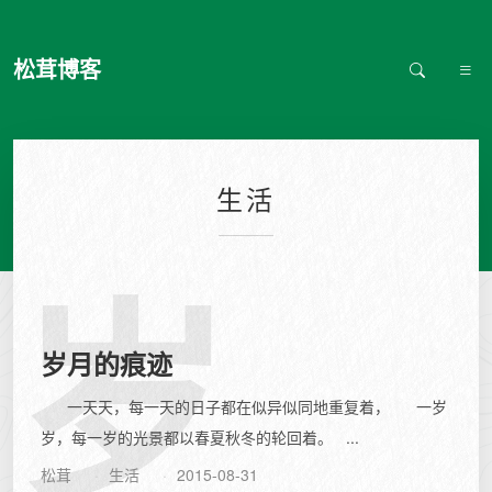
松茸博客
生活
岁
岁月的痕迹
一天天，每一天的日子都在似异似同地重复着， 一岁
岁，每一岁的光景都以春夏秋冬的轮回着。 ...
松茸
生活
2015-08-31