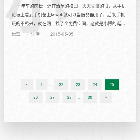
小
一年前的肉松，还在清闲的校园，天天无聊的很，从手机
论坛上看到手机装上ksweb就可以当服务器用了，后来手机
玩的不尽兴，就在网上找了个免费空间，这就是小博的诞
生。大事记...
松茸
生活
2015-05-05
...
<
1
22
23
24
25
...
26
27
28
30
>