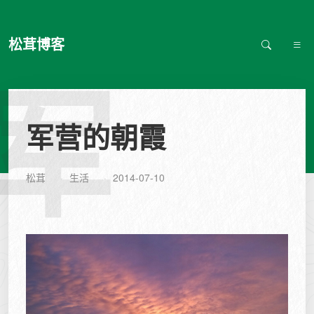
松茸博客
军
军营的朝霞
松茸
生活
2014-07-10