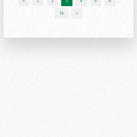
...
<
1
2
3
4
5
6
78
>