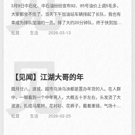
见
3月9日中石化、中石油纷纷宣布92、95号油价上调5毛多，
大家都坐不住了，当天下午加油站车辆排起了长队，我也有
幸成为排队加油的一员。排了大约20分钟队，终于快到加油
机跟前了，我在右边排队，左边一...
松茸
生活
2026-03-13
见
【见闻】江湖大哥的年
腊月廿八，进城，超市乌泱乌泱都是置办年货的人。在人群
中，一眼看到一个中年男人，大概五十岁左右，头发烫了大
波浪，扎成马尾辫，花衬衫、花裤子，戴着墨镜，气场十
足，像极了电影里的江湖大哥。他推着购物车...
松茸
生活
2026-02-25