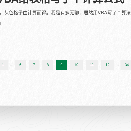
，灰色格子由计算而得。我是有多无聊，居然用VBA写了个算法，
4
...
...
1
6
7
8
9
10
11
12
34