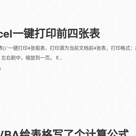
xcel一键打印前四张表
 Sub 打印报表() '一键打印4张报表，打印源为当前文档前4张表，打印
右剧中，缩放到一页。 If...
8
用VBA给表格写了个计算公式