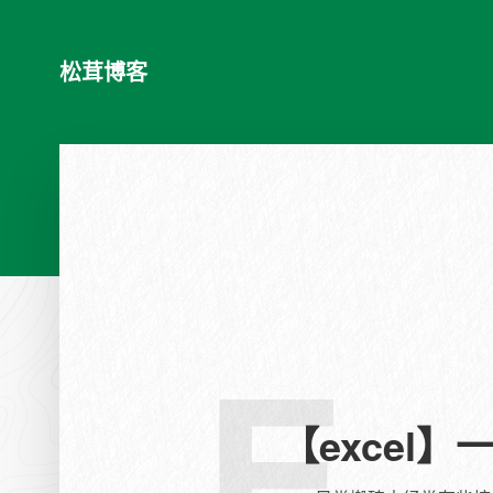
松茸博客
E
【excel】