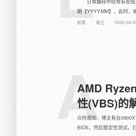
日常搬砖中经常有些按月编制
期【YYYY.MM】，此时，如
松茸
笔记
2022-04-0
A
AMD Ryz
性(VBS)
众所周知，博主有台3900
BIOS，然后稳定性测试，打开A