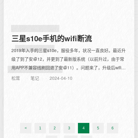
三
三星s10e手机的wifi断流
2019年入手的三星s10e，服役多年，状况一直良好。最近升
级了到了安卓12，并更到了最新版系统（以前升过，由于常
用APP不兼容线刷回退了安卓11）。问题来了，升级后wifi断
流异常严重，基本上...
松茸
笔记
2024-04-10
<
1
2
3
4
5
6