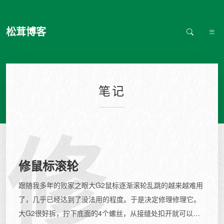
松茸博客
笔记
修
修鼠标滚轮
跟随我多年的败家之眼大G2鼠标逐渐滚轮乱跳的越来越难用
了，几乎已经达到了没法用的程度。于是决定修理修理它。
大G2很好拆，拧下底面的4个螺丝，从接缝处扣开就可以