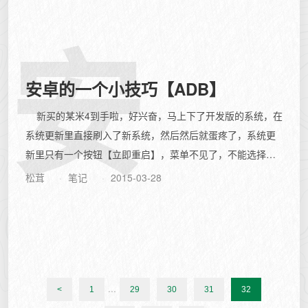
安
安卓的一个小技巧【ADB】
新买的某米4到手啦，好兴奋，马上下了开发版的系统，在
系统更新里直接刷入了新系统，然后然后就蛋疼了，系统更
新里只有一个按钮【立即重启】，菜单不见了，不能选择
进...
松茸
笔记
2015-03-28
...
<
1
29
30
31
32