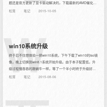
题还是官方更新了显卡驱动解决的，下载最新的AMD催化剂
安装就可以了。2、光驱位...
松茸
笔记
2015-10-05
W
win10系统升级
终于忍不住想体验一把win10系统，下午下载了win10的iso镜
像，晚上切换到win8.1系统开始升级。由于本子配置低，升
级过程慢吞吞的跟蜗牛一样，等了一个半小时终于升级好
了，保留了一切设置和...
松茸
笔记
2015-08-06