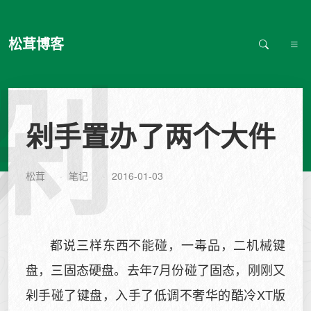
松茸博客
剁
剁手置办了两个大件
松茸
笔记
2016-01-03
都说三样东西不能碰，一毒品，二机械键
盘，三固态硬盘。去年7月份碰了固态，刚刚又
剁手碰了键盘，入手了低调不奢华的酷冷XT版