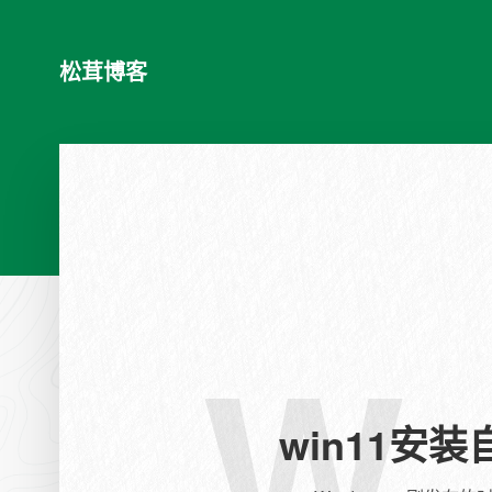
松茸博客
W
win11安