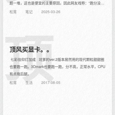
题一堆，这也是便宜的主要原因，因此网友戏称：“跑分没输
过，游戏没赢过！”，但渲染AV1...
松茸
笔记
2025-03-26
顶
顶风买显卡。。
七彩信仰灯加成 坑爹的ver.2版本居然用的现代颗粒甜甜圈
也要跑一跑。3Dmark也要跑一跑，分不高，正常水平，CPU
有点拖后腿。
松茸
生活
2017-08-05