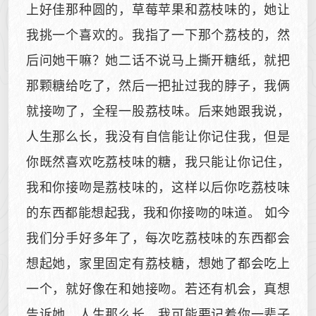
上好佳那种圆的，草莓苹果和荔枝味的，她让
我挑一个喜欢的。我指了一下那个荔枝的，然
后问她干嘛？她二话不说马上撕开糖纸，就把
那颗糖给吃了，然后一把扯过我的脖子，我俩
就接吻了，全程一股荔枝味。后来她跟我说，
人生那么长，我没有自信能让你记住我，但是
你既然喜欢吃荔枝味的糖，我只能让你记住，
我和你接吻是荔枝味的，这样以后你吃荔枝味
的东西都能想起我，我和你接吻的味道。 如今
我们分手好多年了，每次吃荔枝味的东西都会
想起她，家里固定有荔枝糖，想她了都会吃上
一个，就好像在和她接吻。若还有机会，真想
告诉她，人生那么长，我可能要记着你一辈子