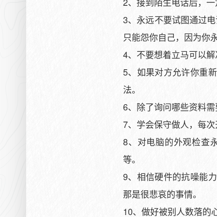
2、接到陌生电话后，
3、永远不要试图通过
只能怨你自己，因为你
4、不要想着立马可以
5、如果对方允许你重
法。
6、除了询问哪些资料
7、学会保守做人，每次
8、对电脑的外观检查
等。
9、相信硬件的抗噪能
那是很悲哀的事情。
10、做好被别人数落的