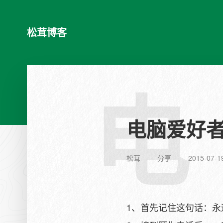
松茸博客
电
电脑爱好
松茸
分享
2015-07-1
1、首先记住这句话：