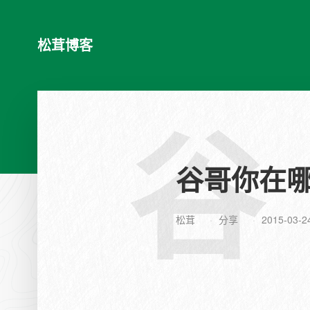
松茸博客
谷
谷哥你在
松茸
分享
2015-03-2