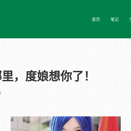
首页
笔记
哪里，度娘想你了！
4