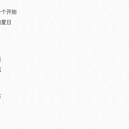
一个开始
的夏日
淡
岚
劣