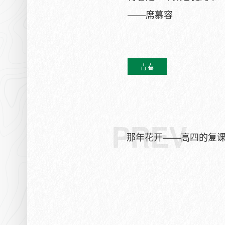
——席慕容
青春
PREV
那年花开——高四的复