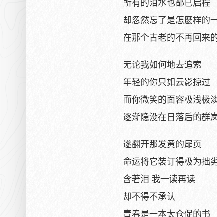
所有的泪水也都已启程
却忽然忘了是怎麽样的
在那个古老的不再回来
无论我如何地去追索
年轻的你只如云影掠过
而你微笑的面容极浅极
逐渐隐没在日落后的群
遂翻开那发黄的扉页
命运将它装订得极为拙
含著泪 我一读再读
却不得不承认
青春是一本太仓促的书