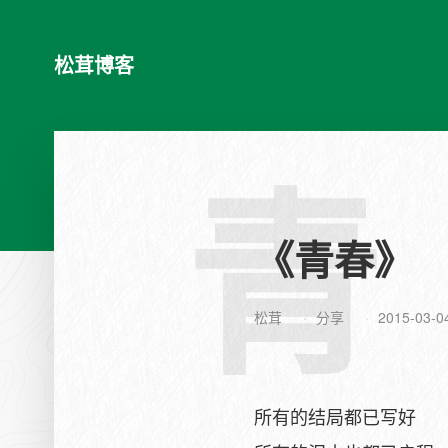
松茸博客
青
《青春》
松茸
分享
2015-03-0
所有的结局都已写好