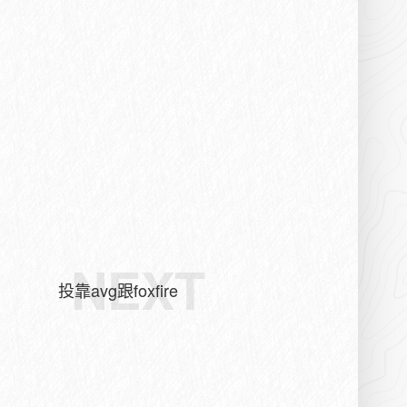
NEXT
投靠avg跟foxfire