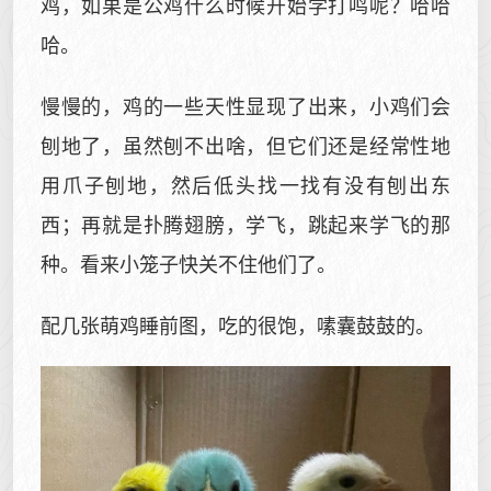
鸡，如果是公鸡什么时候开始学打鸣呢？哈哈
哈。
慢慢的，鸡的一些天性显现了出来，小鸡们会
刨地了，虽然刨不出啥，但它们还是经常性地
用爪子刨地，然后低头找一找有没有刨出东
西；再就是扑腾翅膀，学飞，跳起来学飞的那
种。看来小笼子快关不住他们了。
配几张萌鸡睡前图，吃的很饱，嗉囊鼓鼓的。