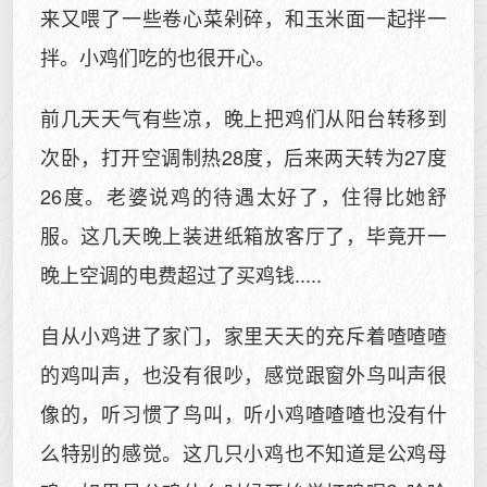
来又喂了一些卷心菜剁碎，和玉米面一起拌一
拌。小鸡们吃的也很开心。
前几天天气有些凉，晚上把鸡们从阳台转移到
次卧，打开空调制热28度，后来两天转为27度
26度。老婆说鸡的待遇太好了，住得比她舒
服。这几天晚上装进纸箱放客厅了，毕竟开一
晚上空调的电费超过了买鸡钱.....
自从小鸡进了家门，家里天天的充斥着喳喳喳
的鸡叫声，也没有很吵，感觉跟窗外鸟叫声很
像的，听习惯了鸟叫，听小鸡喳喳喳也没有什
么特别的感觉。这几只小鸡也不知道是公鸡母