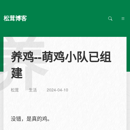
松茸博客
养
养鸡--萌鸡小队已组
建
松茸
生活
2024-04-10
没错，是真的鸡。