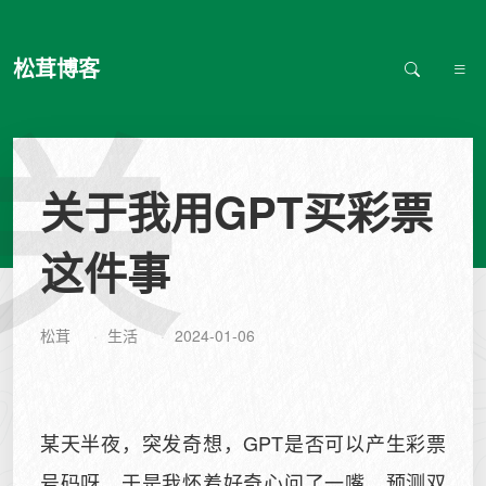
松茸博客
关
关于我用GPT买彩票
这件事
松茸
生活
2024-01-06
某天半夜，突发奇想，GPT是否可以产生彩票
号码呀。于是我怀着好奇心问了一嘴，预测双