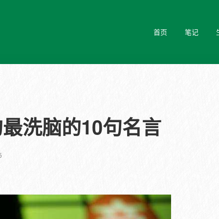
首页
笔记
最洗脑的10句名言
5