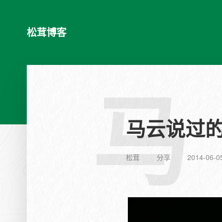
松茸博客
马
马云说过的
松茸
分享
2014-06-0