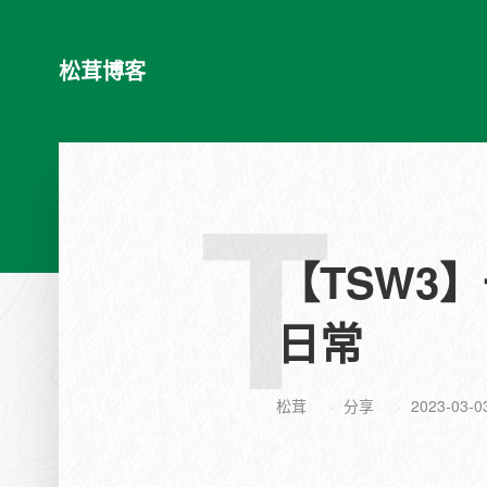
松茸博客
T
【TSW3
日常
松茸
分享
2023-03-0