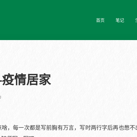
首页
笔记
—疫情居家
0
，每一次都是写前胸有万言，写时两行字后再也憋不