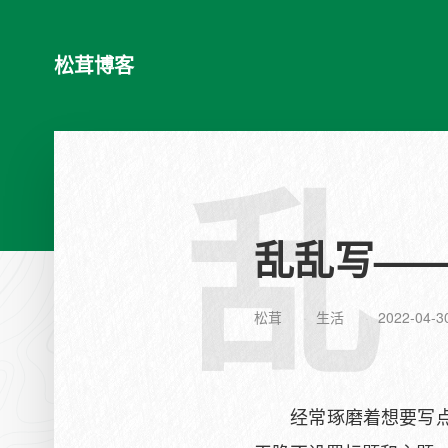
松茸博客
乱
乱乱写—
松茸
生活
2022-04-3
经常琢磨着想要写点啥