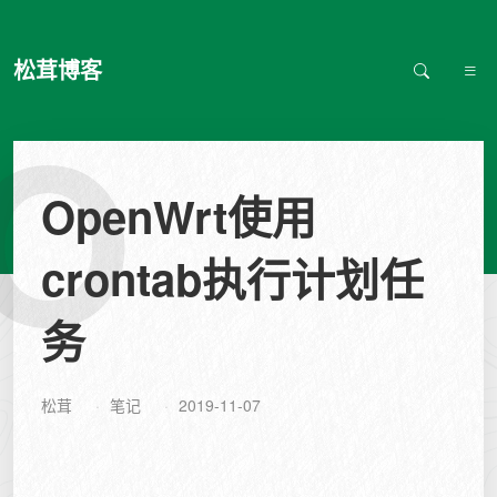
松茸博客
O
OpenWrt使用
crontab执行计划任
务
松茸
笔记
2019-11-07