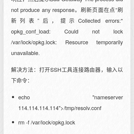
not produce any response。刷新页面在点“刷
新列表”后，提示Collected errors:*
opkg_conf_load: Could not lock
/var/lock/opkg.lock: Resource temporarily
unavailable.
解决方法：打开SSH工具连接路由器，输入以
下命令：
echo "nameserver
114.114.114.114">/tmp/resolv.conf
rm -f /var/lock/opkg.lock